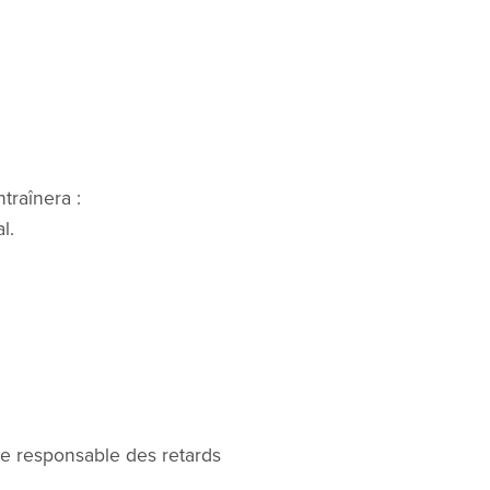
.
traînera :
l.
ue responsable des retards