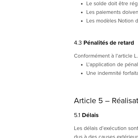
Le solde doit être rég
Les paiements doivent
Les modèles Notion do
4.3
Pénalités de retard
Conformément à l'article L
L'application de pénali
Une indemnité forfait
Article 5 – Réalisa
5.1
Délais
Les délais d’exécution son
dus à des causes extérieur