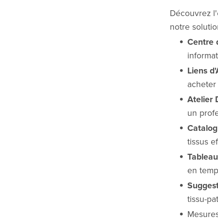
Découvrez l'
notre soluti
Centre 
informat
Liens d
acheter
Atelier 
un prof
Catalog
tissus e
Tableau
en temp
Suggest
tissu-pa
Mesures