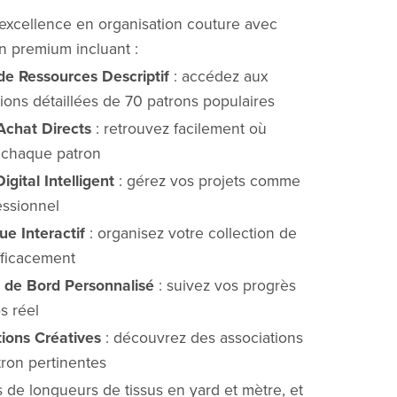
excellence en organisation couture avec
on premium incluant :
de Ressources Descriptif
: accédez aux
ions détaillées de 70 patrons populaires
'Achat Directs
: retrouvez facilement où
 chaque patron
Digital Intelligent
: gérez vos projets comme
essionnel
ue Interactif
: organisez votre collection de
fficacement
 de Bord Personnalisé
: suivez vos progrès
s réel
ions Créatives
: découvrez des associations
tron pertinentes
 de longueurs de tissus en yard et mètre, et