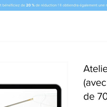
et bénéficiez de
20 %
de réduction ! Il obtiendra également une
Ateli
(ave
de 70