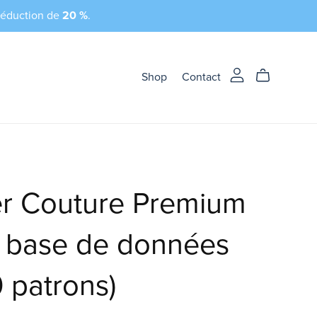
 réduction de
20 %
.
Shop
Contact
er Couture Premium
c base de données
 patrons)