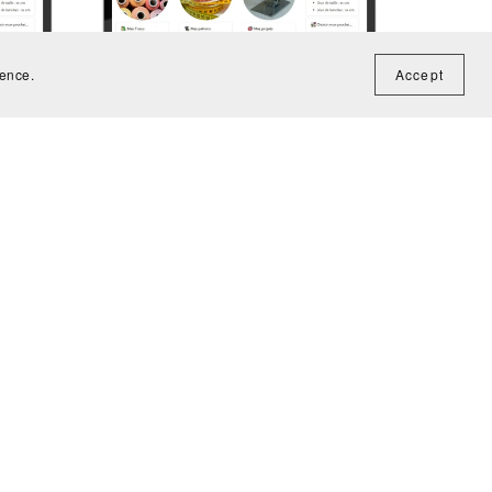
ience.
Accept
ec base
Atelier Couture | Organiser ses projets
ns)
couture
€9.90