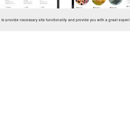
 to provide necessary site functionality and provide you with a great exper
Atelier Couture Premium (av
ivi des finances basique
de données de 70 patro
Gratuit
€12.90